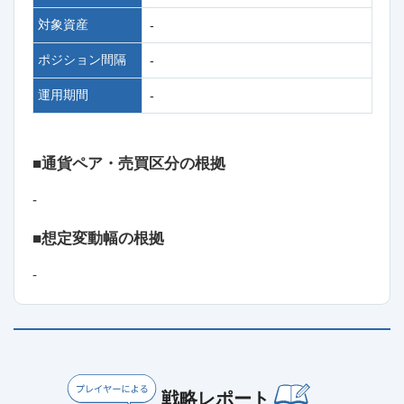
対象資産
-
ポジション間隔
-
運用期間
-
■通貨ペア・売買区分の根拠
-
■想定変動幅の根拠
-
戦略レポート