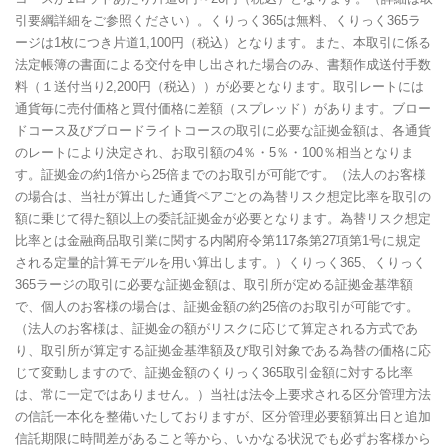
引要綱詳細をご参照ください）。くりっく365は無料、くりっく365ラ
ージは1枚につき片道1,100円（税込）となります。また、本取引に係る
法定帳簿の書面による交付を申し出された場合のみ、書類作成送付手数
料（１送付当り2,200円（税込））が必要となります。取引レートには
通貨毎に売付価格と買付価格に差額（スプレッド）があります。ブロー
ドコース及びブロードライトコースの取引に必要な証拠金額は、各通貨
のレートにより決定され、お取引額の4％・5％・100％相当となりま
す。証拠金の約1倍から25倍までのお取引が可能です。（法人のお客様
の場合は、当社が算出した通貨ペアごとの為替リスク想定比率を取引の
額に乗じて得た額以上の委託証拠金が必要となります。為替リスク想定
比率とは金融商品取引業に関する内閣府令第117条第27項第1号に規定
される定量的計算モデルを用い算出します。）くりっく365、くりっく
365ラージの取引に必要な証拠金額は、取引所が定める証拠金基準額
で、個人のお客様の場合は、証拠金額の約25倍のお取引が可能です。
（法人のお客様は、証拠金の額がリスクに応じて算定される方式であ
り、取引所が算定する証拠金基準額及び取引対象である為替の価格に応
じて変動しますので、証拠金額のくりっく365取引金額に対する比率
は、常に一定ではありません。）当社は法令上要求される区分管理方法
の信託一本化を整備いたしておりますが、区分管理必要額算出日と追加
信託期限に時間差があること等から、いかなる状況でも必ずお客様から