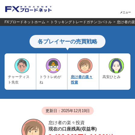
メニュー
FXブロードネットホーム
トラッキングトレードガチンコバトル
怠け者の楽
各プレイヤーの売買戦略
チャーティス
トラトレめが
怠け者の楽々
高安ひとみ
ト先生
ね
投資
更新日：2025年12月19日
怠け者の楽々投資
現在の口座残高(収益率)