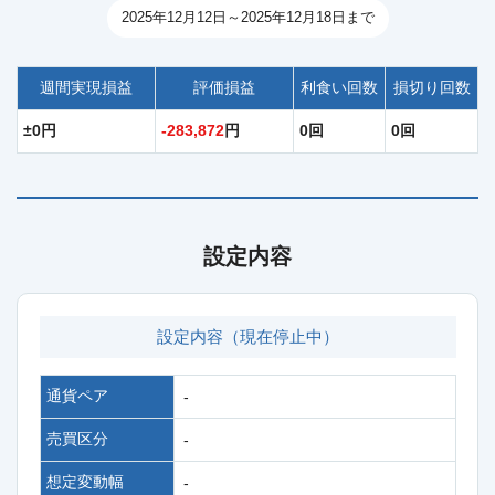
2025年12月12日～2025年12月18日まで
週間実現損益
評価損益
利食い回数
損切り回数
±0円
-283,872
円
0回
0回
設定内容
設定内容（現在停止中）
通貨ペア
-
売買区分
-
想定変動幅
-