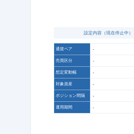
設定内容（現在停止中）
通貨ペア
-
売買区分
-
想定変動幅
-
対象資産
-
ポジション間隔
-
運用期間
-