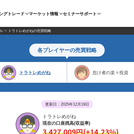
ングトレード
マーケット情報
セミナー
サポート
ル
トラトレめがねの売買戦略
各プレイヤーの売買戦略
トラトレめがね
怠け者の楽々投資
更新日：2025年12月19日
トラトレめがね
現在の口座残高(収益率)
3,427,009円(+14.23%)