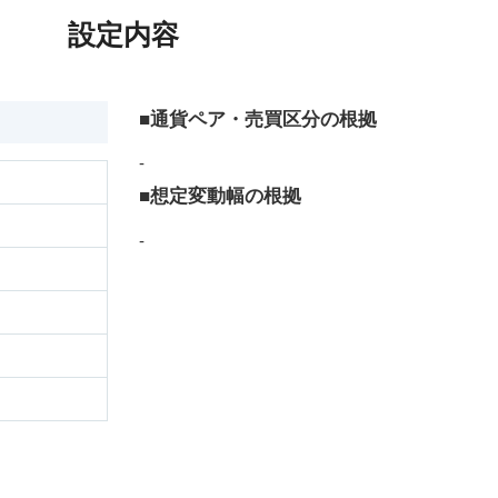
設定内容
■通貨ペア・売買区分の根拠
-
■想定変動幅の根拠
-