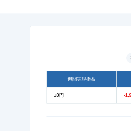
週間実現損益
±0円
-1,