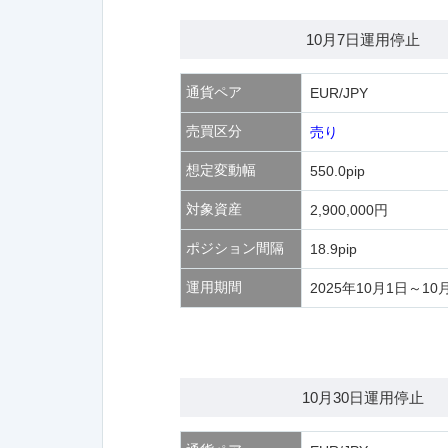
10月7日運用停止
通貨ペア
EUR/JPY
売買区分
売り
想定変動幅
550.0pip
対象資産
2,900,000円
ポジション間隔
18.9pip
運用期間
2025年10月1日～10
10月30日運用停止