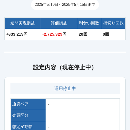
2025年5月9日～2025年5月15日まで
週間実現損益
評価損益
利食い回数
損切り回数
+633,219円
-2,725,329
円
20回
0回
設定内容（現在停止中）
運用停止中
通貨ペア
-
売買区分
-
想定変動幅
-