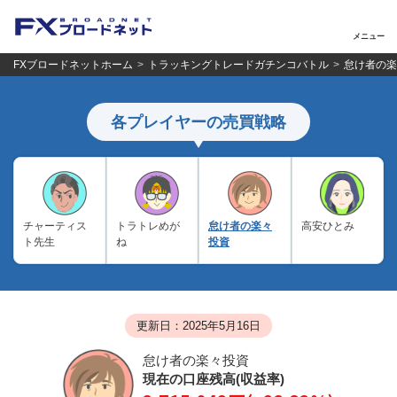
メニュー
FXブロードネットホーム
トラッキングトレードガチンコバトル
怠け者の楽
各プレイヤーの売買戦略
チャーティス
トラトレめが
怠け者の楽々
高安ひとみ
ト先生
ね
投資
更新日：2025年5月16日
怠け者の楽々投資
現在の口座残高(収益率)