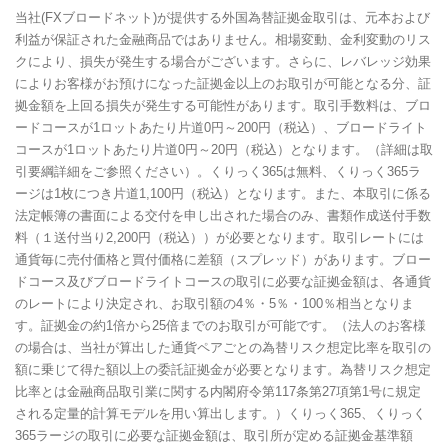
当社(FXブロードネット)が提供する外国為替証拠金取引は、元本および
利益が保証された金融商品ではありません。相場変動、金利変動のリス
クにより、損失が発生する場合がございます。さらに、レバレッジ効果
によりお客様がお預けになった証拠金以上のお取引が可能となる分、証
拠金額を上回る損失が発生する可能性があります。取引手数料は、ブロ
ードコースが1ロットあたり片道0円～200円（税込）、ブロードライト
コースが1ロットあたり片道0円～20円（税込）となります。（詳細は取
引要綱詳細をご参照ください）。くりっく365は無料、くりっく365ラ
ージは1枚につき片道1,100円（税込）となります。また、本取引に係る
法定帳簿の書面による交付を申し出された場合のみ、書類作成送付手数
料（１送付当り2,200円（税込））が必要となります。取引レートには
通貨毎に売付価格と買付価格に差額（スプレッド）があります。ブロー
ドコース及びブロードライトコースの取引に必要な証拠金額は、各通貨
のレートにより決定され、お取引額の4％・5％・100％相当となりま
す。証拠金の約1倍から25倍までのお取引が可能です。（法人のお客様
の場合は、当社が算出した通貨ペアごとの為替リスク想定比率を取引の
額に乗じて得た額以上の委託証拠金が必要となります。為替リスク想定
比率とは金融商品取引業に関する内閣府令第117条第27項第1号に規定
される定量的計算モデルを用い算出します。）くりっく365、くりっく
365ラージの取引に必要な証拠金額は、取引所が定める証拠金基準額