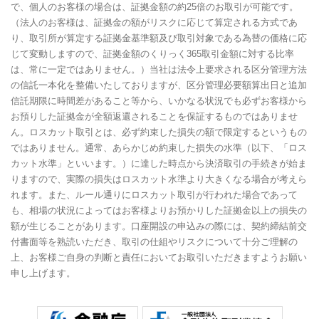
で、個人のお客様の場合は、証拠金額の約25倍のお取引が可能です。
（法人のお客様は、証拠金の額がリスクに応じて算定される方式であ
り、取引所が算定する証拠金基準額及び取引対象である為替の価格に応
じて変動しますので、証拠金額のくりっく365取引金額に対する比率
は、常に一定ではありません。）当社は法令上要求される区分管理方法
の信託一本化を整備いたしておりますが、区分管理必要額算出日と追加
信託期限に時間差があること等から、いかなる状況でも必ずお客様から
お預りした証拠金が全額返還されることを保証するものではありませ
ん。ロスカット取引とは、必ず約束した損失の額で限定するというもの
ではありません。通常、あらかじめ約束した損失の水準（以下、「ロス
カット水準」といいます。）に達した時点から決済取引の手続きが始ま
りますので、実際の損失はロスカット水準より大きくなる場合が考えら
れます。また、ルール通りにロスカット取引が行われた場合であって
も、相場の状況によってはお客様よりお預かりした証拠金以上の損失の
額が生じることがあります。口座開設の申込みの際には、契約締結前交
付書面等を熟読いただき、取引の仕組やリスクについて十分ご理解の
上、お客様ご自身の判断と責任においてお取引いただきますようお願い
申し上げます。