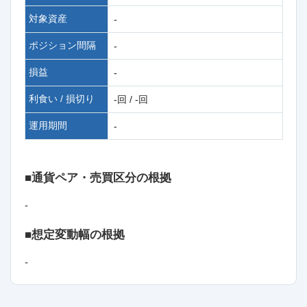
対象資産
-
ポジション間隔
-
損益
-
利食い / 損切り
-回 / -回
運用期間
-
■通貨ペア・売買区分の根拠
-
■想定変動幅の根拠
-