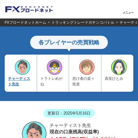
メニュー
FXブロードネットホーム
トラッキングトレードガチンコバトル
チャーティ
各プレイヤーの売買戦略
チャーティス
トラトレめが
怠け者の楽々
高安ひとみ
ト先生
ね
投資
更新日：2025年5月16日
チャーティスト先生
現在の口座残高(収益率)