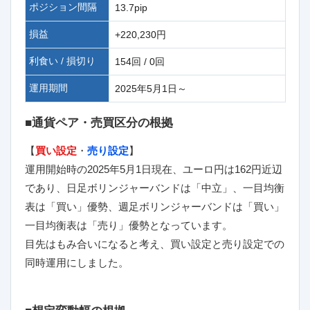
ポジション間隔
13.7pip
損益
+220,230円
利食い / 損切り
154回 / 0回
運用期間
2025年5月1日～
■通貨ペア・売買区分の根拠
【
買い設定
・
売り設定
】
運用開始時の2025年5月1日現在、ユーロ円は162円近辺
であり、日足ボリンジャーバンドは「中立」、一目均衡
表は「買い」優勢、週足ボリンジャーバンドは「買い」
一目均衡表は「売り」優勢となっています。
目先はもみ合いになると考え、買い設定と売り設定での
同時運用にしました。