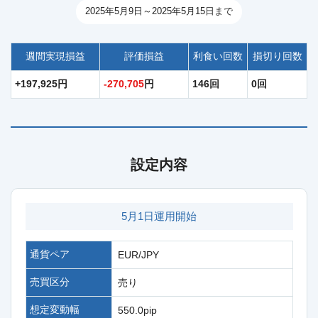
2025年5月9日～2025年5月15日まで
週間実現損益
評価損益
利食い回数
損切り回数
+197,925円
-270,705
円
146回
0回
設定内容
5月1日運用開始
通貨ペア
EUR/JPY
売買区分
売り
想定変動幅
550.0pip