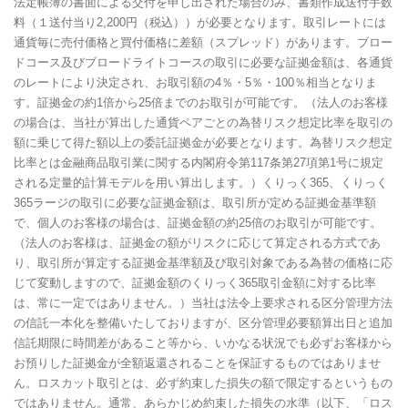
法定帳簿の書面による交付を申し出された場合のみ、書類作成送付手数
料（１送付当り2,200円（税込））が必要となります。取引レートには
通貨毎に売付価格と買付価格に差額（スプレッド）があります。ブロー
ドコース及びブロードライトコースの取引に必要な証拠金額は、各通貨
のレートにより決定され、お取引額の4％・5％・100％相当となりま
す。証拠金の約1倍から25倍までのお取引が可能です。（法人のお客様
の場合は、当社が算出した通貨ペアごとの為替リスク想定比率を取引の
額に乗じて得た額以上の委託証拠金が必要となります。為替リスク想定
比率とは金融商品取引業に関する内閣府令第117条第27項第1号に規定
される定量的計算モデルを用い算出します。）くりっく365、くりっく
365ラージの取引に必要な証拠金額は、取引所が定める証拠金基準額
で、個人のお客様の場合は、証拠金額の約25倍のお取引が可能です。
（法人のお客様は、証拠金の額がリスクに応じて算定される方式であ
り、取引所が算定する証拠金基準額及び取引対象である為替の価格に応
じて変動しますので、証拠金額のくりっく365取引金額に対する比率
は、常に一定ではありません。）当社は法令上要求される区分管理方法
の信託一本化を整備いたしておりますが、区分管理必要額算出日と追加
信託期限に時間差があること等から、いかなる状況でも必ずお客様から
お預りした証拠金が全額返還されることを保証するものではありませ
ん。ロスカット取引とは、必ず約束した損失の額で限定するというもの
ではありません。通常、あらかじめ約束した損失の水準（以下、「ロス