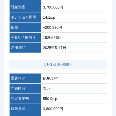
対象資産
3,700,000円
ポジション間隔
14.1pip
損益
+200,990円
利食い / 損切り
152回 / 0回
運用期間
2025年5月1日～
5月1日運用開始
通貨ペア
EUR/JPY
売買区分
買い
想定変動幅
550.0pip
対象資産
3,800,000円