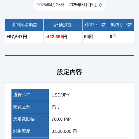
2025年4月25日～2025年5月2日まで
週間実現損益
評価損益
利食い回数
損切り回数
+97,647円
-422,399
円
54回
0回
設定内容
通貨ペア
USD/JPY
売買区分
売り
想定変動幅
700.0 PIP
対象資産
3,500,000 円