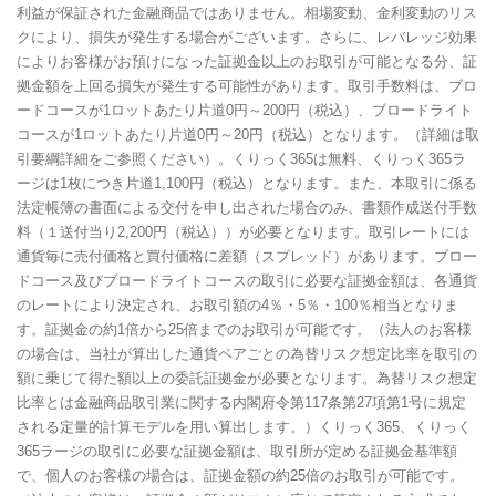
利益が保証された金融商品ではありません。相場変動、金利変動のリス
クにより、損失が発生する場合がございます。さらに、レバレッジ効果
によりお客様がお預けになった証拠金以上のお取引が可能となる分、証
拠金額を上回る損失が発生する可能性があります。取引手数料は、ブロ
ードコースが1ロットあたり片道0円～200円（税込）、ブロードライト
コースが1ロットあたり片道0円～20円（税込）となります。（詳細は取
引要綱詳細をご参照ください）。くりっく365は無料、くりっく365ラ
ージは1枚につき片道1,100円（税込）となります。また、本取引に係る
法定帳簿の書面による交付を申し出された場合のみ、書類作成送付手数
料（１送付当り2,200円（税込））が必要となります。取引レートには
通貨毎に売付価格と買付価格に差額（スプレッド）があります。ブロー
ドコース及びブロードライトコースの取引に必要な証拠金額は、各通貨
のレートにより決定され、お取引額の4％・5％・100％相当となりま
す。証拠金の約1倍から25倍までのお取引が可能です。（法人のお客様
の場合は、当社が算出した通貨ペアごとの為替リスク想定比率を取引の
額に乗じて得た額以上の委託証拠金が必要となります。為替リスク想定
比率とは金融商品取引業に関する内閣府令第117条第27項第1号に規定
される定量的計算モデルを用い算出します。）くりっく365、くりっく
365ラージの取引に必要な証拠金額は、取引所が定める証拠金基準額
で、個人のお客様の場合は、証拠金額の約25倍のお取引が可能です。