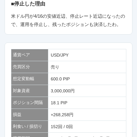
■停止した理由
米ドル円が4/16の安値近辺、停止レート近辺になったの
で、運用を停止し、残ったポジションも決済したわ。
通貨ペア
USD/JPY
売買区分
売り
想定変動幅
600.0 PIP
対象資産
3,000,000円
ポジション間隔
18.1 PIP
損益
+268,258円
利食い / 損切り
152回 / 0回