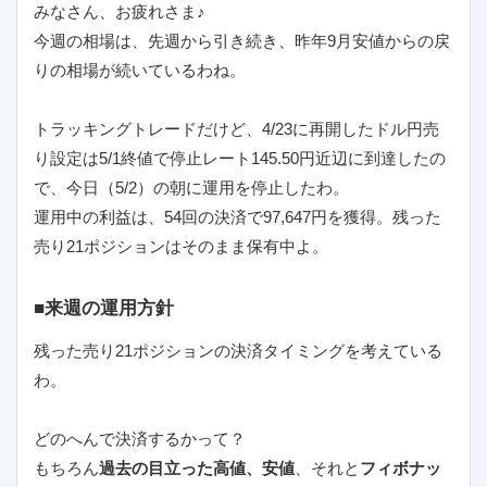
みなさん、お疲れさま♪
今週の相場は、先週から引き続き、昨年9月安値からの戻
りの相場が続いているわね。
トラッキングトレードだけど、4/23に再開したドル円売
り設定は5/1終値で停止レート145.50円近辺に到達したの
で、今日（5/2）の朝に運用を停止したわ。
運用中の利益は、54回の決済で97,647円を獲得。残った
売り21ポジションはそのまま保有中よ。
■来週の運用方針
残った売り21ポジションの決済タイミングを考えている
わ。
どのへんで決済するかって？
もちろん
過去の目立った高値、安値
、それと
フィボナッ