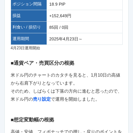
ポジション間隔
18.9 PIP
損益
+152,649円
利食い / 損切り
85回 / 0回
運用期間
2025年4月23日～
4月23日運用開始
■通貨ペア・売買区分の根拠
米ドル円のチャートのカタチを見ると、1月10日の高値
から右肩下がりとなっています。
そのため、しばらくは下落の方向に進むと思ったので、
米ドル円の
売り設定
で運用を開始しました。
■想定変動幅の根拠
高値・安値、フィボナッチでの押し・戻りのポイントを