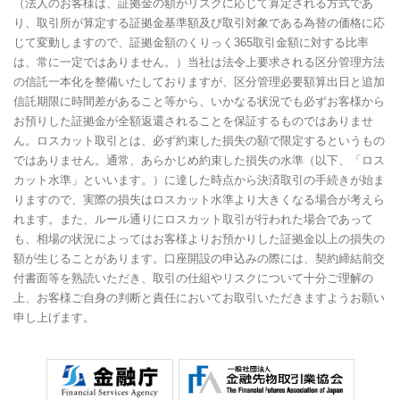
（法人のお客様は、証拠金の額がリスクに応じて算定される方式であ
り、取引所が算定する証拠金基準額及び取引対象である為替の価格に応
じて変動しますので、証拠金額のくりっく365取引金額に対する比率
は、常に一定ではありません。）当社は法令上要求される区分管理方法
の信託一本化を整備いたしておりますが、区分管理必要額算出日と追加
信託期限に時間差があること等から、いかなる状況でも必ずお客様から
お預りした証拠金が全額返還されることを保証するものではありませ
ん。ロスカット取引とは、必ず約束した損失の額で限定するというもの
ではありません。通常、あらかじめ約束した損失の水準（以下、「ロス
カット水準」といいます。）に達した時点から決済取引の手続きが始ま
りますので、実際の損失はロスカット水準より大きくなる場合が考えら
れます。また、ルール通りにロスカット取引が行われた場合であって
も、相場の状況によってはお客様よりお預かりした証拠金以上の損失の
額が生じることがあります。口座開設の申込みの際には、契約締結前交
付書面等を熟読いただき、取引の仕組やリスクについて十分ご理解の
上、お客様ご自身の判断と責任においてお取引いただきますようお願い
申し上げます。