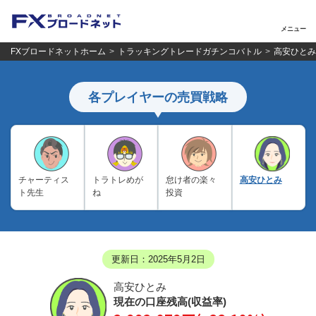
メニュー
FXブロードネットホーム
トラッキングトレードガチンコバトル
高安ひとみ
各プレイヤーの売買戦略
チャーティス
トラトレめが
怠け者の楽々
高安ひとみ
ト先生
ね
投資
更新日：2025年5月2日
高安ひとみ
現在の口座残高(収益率)