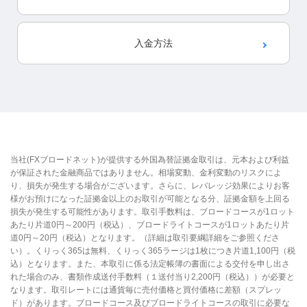
入金方法
当社(FXブロードネット)が提供する外国為替証拠金取引は、元本および利益
が保証された金融商品ではありません。相場変動、金利変動のリスクによ
り、損失が発生する場合がございます。さらに、レバレッジ効果によりお客
様がお預けになった証拠金以上のお取引が可能となる分、証拠金額を上回る
損失が発生する可能性があります。取引手数料は、ブロードコースが1ロット
あたり片道0円～200円（税込）、ブロードライトコースが1ロットあたり片
道0円～20円（税込）となります。（詳細は取引要綱詳細をご参照くださ
い）。くりっく365は無料、くりっく365ラージは1枚につき片道1,100円（税
込）となります。また、本取引に係る法定帳簿の書面による交付を申し出さ
れた場合のみ、書類作成送付手数料（１送付当り2,200円（税込））が必要と
なります。取引レートには通貨毎に売付価格と買付価格に差額（スプレッ
ド）があります。ブロードコース及びブロードライトコースの取引に必要な