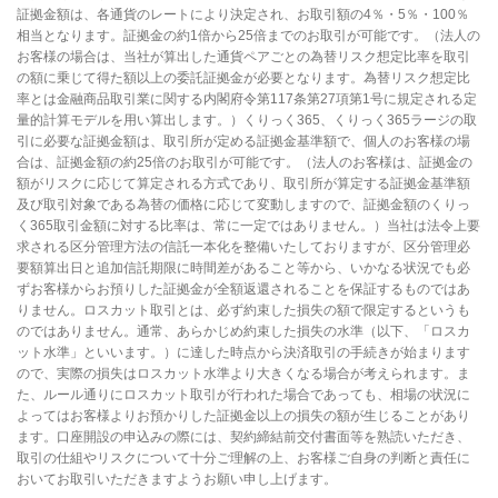
証拠金額は、各通貨のレートにより決定され、お取引額の4％・5％・100％
相当となります。証拠金の約1倍から25倍までのお取引が可能です。（法人の
お客様の場合は、当社が算出した通貨ペアごとの為替リスク想定比率を取引
の額に乗じて得た額以上の委託証拠金が必要となります。為替リスク想定比
率とは金融商品取引業に関する内閣府令第117条第27項第1号に規定される定
量的計算モデルを用い算出します。）くりっく365、くりっく365ラージの取
引に必要な証拠金額は、取引所が定める証拠金基準額で、個人のお客様の場
合は、証拠金額の約25倍のお取引が可能です。（法人のお客様は、証拠金の
額がリスクに応じて算定される方式であり、取引所が算定する証拠金基準額
及び取引対象である為替の価格に応じて変動しますので、証拠金額のくりっ
く365取引金額に対する比率は、常に一定ではありません。）当社は法令上要
求される区分管理方法の信託一本化を整備いたしておりますが、区分管理必
要額算出日と追加信託期限に時間差があること等から、いかなる状況でも必
ずお客様からお預りした証拠金が全額返還されることを保証するものではあ
りません。ロスカット取引とは、必ず約束した損失の額で限定するというも
のではありません。通常、あらかじめ約束した損失の水準（以下、「ロスカ
ット水準」といいます。）に達した時点から決済取引の手続きが始まります
ので、実際の損失はロスカット水準より大きくなる場合が考えられます。ま
た、ルール通りにロスカット取引が行われた場合であっても、相場の状況に
よってはお客様よりお預かりした証拠金以上の損失の額が生じることがあり
ます。口座開設の申込みの際には、契約締結前交付書面等を熟読いただき、
取引の仕組やリスクについて十分ご理解の上、お客様ご自身の判断と責任に
おいてお取引いただきますようお願い申し上げます。