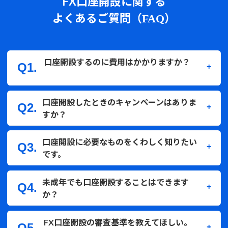
FX口座開設に関する
よくあるご質問（
）
FAQ
口座開設するのに費用はかかりますか？
Q1.
お申込み、お取引利用にかかる費用はいずれも無料で
口座開設したときのキャンペーンはありま
Q2.
す。
すか？
各種キャッシュバックキャンペーンをおこなっておりま
口座開設に必要なものをくわしく知りたい
Q3.
す。
をご確認ください。
FXキャンペーン情報
です。
メールアドレス、本人確認書類、マイナンバーが必要と
未成年でも口座開設することはできます
Q4.
なります。
か？
詳細は
をご確認く
FX口座開設の必要書類について
ださい。
日本国内に居住されている、成人（18歳以上）の方に
FX口座開設の審査基準を教えてほしい。
Q5.