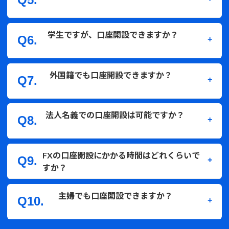
限らせていただきます。
当社のFX口座開設申込基準については、日本国内に居
学生ですが、口座開設できますか？
Q6.
住されている満18歳以上の方に限ります。
審査については、お客様からご申告いただいた内容に基
づき行っており、審査基準については、開示しておりま
日本国内に居住されている満18歳以上であれば学生の
外国籍でも口座開設できますか？
せん。
Q7.
方でも口座開設は可能です。
日本国内に居住されている満18歳以上であれば外国籍
法人名義での口座開設は可能ですか？
Q8.
のお客様でも口座開設は可能です。
法人口座の開設は可能です。ただし、日本国内に本店が
FXの口座開設にかかる時間はどれくらいで
Q9.
登記されている法人様に限ります。
すか？
「かんたん本人確認サービス（eKYC）」をご利用いた
主婦でも口座開設できますか？
Q10.
だき、お申し込み内容やご提出書類に不備がなければ、
最短即日に口座開設が完了し、お取引が可能です。