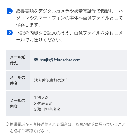
必要書類をデジタルカメラや携帯電話等で撮影し、パ
ソコンやスマートフォンの本体へ画像ファイルとして
保存します。
下記の内容をご記入のうえ、画像ファイルを添付しメ
ールでお送りください。
メール送
houjin@fxbroadnet.com
付先
メールの
法人確認書類の送付
件名
1.法人名
メールの
2.代表者名
内容
3.取引担当者名
携帯電話から直接送信される場合は、画像が鮮明に写っていること
を必ずご確認ください。