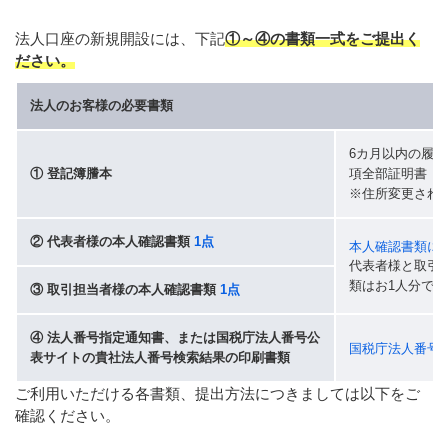
法人口座の新規開設には、下記
①～④の書類一式をご提出く
ださい。
法人のお客様の必要書類
6カ月以内の履
① 登記簿謄本
項全部証明書（
※住所変更され
② 代表者様の本人確認書類
1点
本人確認書類に
代表者様と取引
類はお1人分で
③ 取引担当者様の本人確認書類
1点
④ 法人番号指定通知書、または国税庁法人番号公
国税庁法人番号
表サイトの貴社法人番号検索結果の印刷書類
ご利用いただける各書類、提出方法につきましては以下をご
確認ください。