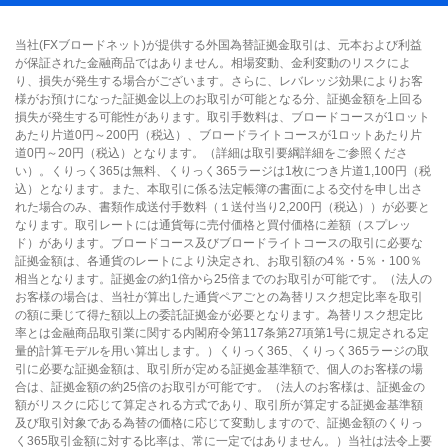
当社(FXブロードネット)が提供する外国為替証拠金取引は、元本および利益
が保証された金融商品ではありません。相場変動、金利変動のリスクによ
り、損失が発生する場合がございます。さらに、レバレッジ効果によりお客
様がお預けになった証拠金以上のお取引が可能となる分、証拠金額を上回る
損失が発生する可能性があります。取引手数料は、ブロードコースが1ロット
あたり片道0円～200円（税込）、ブロードライトコースが1ロットあたり片
道0円～20円（税込）となります。（詳細は取引要綱詳細をご参照くださ
い）。くりっく365は無料、くりっく365ラージは1枚につき片道1,100円（税
込）となります。また、本取引に係る法定帳簿の書面による交付を申し出さ
れた場合のみ、書類作成送付手数料（１送付当り2,200円（税込））が必要と
なります。取引レートには通貨毎に売付価格と買付価格に差額（スプレッ
ド）があります。ブロードコース及びブロードライトコースの取引に必要な
証拠金額は、各通貨のレートにより決定され、お取引額の4％・5％・100％
相当となります。証拠金の約1倍から25倍までのお取引が可能です。（法人の
お客様の場合は、当社が算出した通貨ペアごとの為替リスク想定比率を取引
の額に乗じて得た額以上の委託証拠金が必要となります。為替リスク想定比
率とは金融商品取引業に関する内閣府令第117条第27項第1号に規定される定
量的計算モデルを用い算出します。）くりっく365、くりっく365ラージの取
引に必要な証拠金額は、取引所が定める証拠金基準額で、個人のお客様の場
合は、証拠金額の約25倍のお取引が可能です。（法人のお客様は、証拠金の
額がリスクに応じて算定される方式であり、取引所が算定する証拠金基準額
及び取引対象である為替の価格に応じて変動しますので、証拠金額のくりっ
く365取引金額に対する比率は、常に一定ではありません。）当社は法令上要