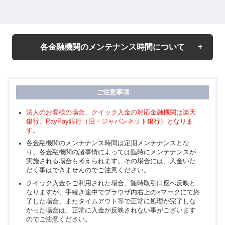
各金融機関のメンテナンス時間について
金融機関のシステムメンテナンス時間帯は「クイック入
金サービス」を利用できません。詳しくは各金融機関の
サービスページをご覧ください。
法人のお客様の場合、クイック入金の対応金融機関は楽天
銀行、PayPay銀行（旧・ジャパンネット銀行）となりま
す。
金融機関
法
メンテナンス時間
各金融機関のメンテナンス時間は定期メンテナンスとな
名
人
り、各金融機関の諸事情によっては臨時にメンテナンスが
実施される場合も考えられます。その場合には、入金いた
だく事はできませんのでご注意ください。
毎週日曜日の21：00～月曜日の7：00
三井住
詳細は三井住友銀行のHPよりご確認くだ
クイック入金をご利用された場合、随時取引口座へ反映と
-
友銀行
さい。
なりますが、手続き途中でブラウザ内右上の×マークにて終
了した場合、またタイムアウト等で正常に処理が完了しな
http://www.smbc.co.jp/
かった場合は、正常に入金が反映されない事がございます
のでご注意ください。