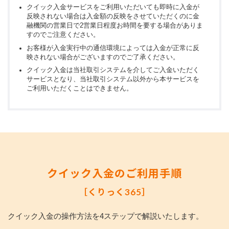
土曜日22:00～翌日曜日8:00、第1・4土
クイック入金サービスをご利用いただいても即時に入金が
曜日の3:00～5:00
反映されない場合は入金額の反映をさせていただくのに金
みずほ
詳細はみずほ銀行のHPよりご確認くださ
-
融機関の営業日で2営業日程度お時間を要する場合がありま
銀行
い。
すのでご注意ください。
http://www.mizuhobank.co.jp/
お客様が入金実行中の通信環境によっては入金が正常に反
映されない場合がございますのでご了承ください。
日付（入出金履歴などに表示される楽天
クイック入金は当社取引システムを介してご入金いただく
楽天銀
銀行内の日付）の更新前後、数秒間～数
サービスとなり、当社取引システム以外から本サービスを
〇
ご利用いただくことはできません。
行
分間お取引できません。
http://www.rakuten-bank.co.jp/
システムメンテナンスが随時更新される
ために詳細はPayPay銀行のHPより
PayPay
ご確認ください。
〇
銀行
https://www.paypay-
bank.co.jp/index.html
クイック入金のご利用手順
［くりっく365］
毎月第2土曜日21:00～翌朝7:00
三菱
詳細は三菱UFJ銀行のHPよりご確認くだ
UFJ銀
-
さい。
クイック入金の操作方法を4ステップで解説いたします。
行
http://direct.bk.mufg.jp/