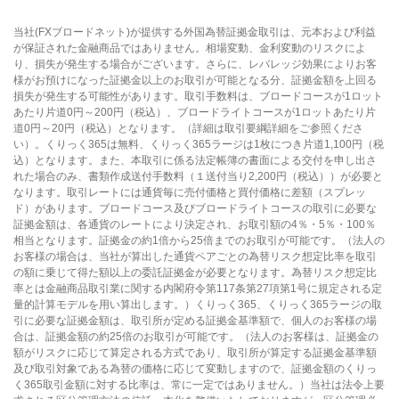
当社(FXブロードネット)が提供する外国為替証拠金取引は、元本および利益
が保証された金融商品ではありません。相場変動、金利変動のリスクによ
り、損失が発生する場合がございます。さらに、レバレッジ効果によりお客
様がお預けになった証拠金以上のお取引が可能となる分、証拠金額を上回る
損失が発生する可能性があります。取引手数料は、ブロードコースが1ロット
あたり片道0円～200円（税込）、ブロードライトコースが1ロットあたり片
道0円～20円（税込）となります。（詳細は取引要綱詳細をご参照くださ
い）。くりっく365は無料、くりっく365ラージは1枚につき片道1,100円（税
込）となります。また、本取引に係る法定帳簿の書面による交付を申し出さ
れた場合のみ、書類作成送付手数料（１送付当り2,200円（税込））が必要と
なります。取引レートには通貨毎に売付価格と買付価格に差額（スプレッ
ド）があります。ブロードコース及びブロードライトコースの取引に必要な
証拠金額は、各通貨のレートにより決定され、お取引額の4％・5％・100％
相当となります。証拠金の約1倍から25倍までのお取引が可能です。（法人の
お客様の場合は、当社が算出した通貨ペアごとの為替リスク想定比率を取引
の額に乗じて得た額以上の委託証拠金が必要となります。為替リスク想定比
率とは金融商品取引業に関する内閣府令第117条第27項第1号に規定される定
量的計算モデルを用い算出します。）くりっく365、くりっく365ラージの取
引に必要な証拠金額は、取引所が定める証拠金基準額で、個人のお客様の場
合は、証拠金額の約25倍のお取引が可能です。（法人のお客様は、証拠金の
額がリスクに応じて算定される方式であり、取引所が算定する証拠金基準額
及び取引対象である為替の価格に応じて変動しますので、証拠金額のくりっ
く365取引金額に対する比率は、常に一定ではありません。）当社は法令上要