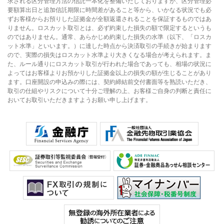
求される区分管理方法の信託一本化を整備いたしておりますが、区分管理必
要額算出日と追加信託期限に時間差があること等から、いかなる状況でも必
ずお客様からお預りした証拠金が全額返還されることを保証するものではあ
りません。ロスカット取引とは、必ず約束した損失の額で限定するというも
のではありません。通常、あらかじめ約束した損失の水準（以下、「ロスカ
ット水準」といいます。）に達した時点から決済取引の手続きが始まります
ので、実際の損失はロスカット水準より大きくなる場合が考えられます。ま
た、ルール通りにロスカット取引が行われた場合であっても、相場の状況に
よってはお客様よりお預かりした証拠金以上の損失の額が生じることがあり
ます。口座開設の申込みの際には、契約締結前交付書面等を熟読いただき、
取引の仕組やリスクについて十分ご理解の上、お客様ご自身の判断と責任に
おいてお取引いただきますようお願い申し上げます。