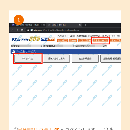
定期メンテナンス等のため、毎月第1・3
月曜日2:00～6:00はご利用いただけませ
1
りそな
ん。
-
銀行
詳細はりそな銀行のHPよりご確認くださ
い。
http://www.resona-gr.co.jp/resonabank/
定期メンテナンス等のため、毎月第1・3
月曜日2:00～6:00はご利用いただけませ
埼玉り
ん。
そな銀
詳細は埼玉りそな銀行のHPよりご確認く
-
行
ださい。
http://www.resona-
gr.co.jp/saitamaresona/
定期メンテナンス等のため、毎月第2土
曜日23:00～8:00はご利用いただけませ
関西み
ん。
らい銀
-
詳細は関西みらい銀行のHPよりご確認く
行
ださい。
①
へログインします。 ［入出