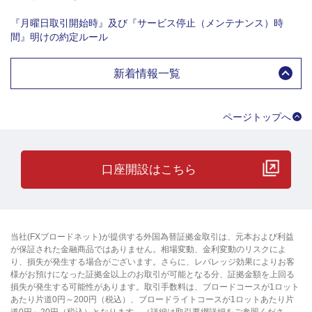
『月曜日取引開始時』及び『サービス停止（メンテナンス）時
間』明けの約定ルール
新着情報一覧
ページトップへ
口座開設はこちら
当社(FXブロードネット)が提供する外国為替証拠金取引は、元本および利益
が保証された金融商品ではありません。相場変動、金利変動のリスクによ
り、損失が発生する場合がございます。さらに、レバレッジ効果によりお客
様がお預けになった証拠金以上のお取引が可能となる分、証拠金額を上回る
損失が発生する可能性があります。取引手数料は、ブロードコースが1ロット
あたり片道0円～200円（税込）、ブロードライトコースが1ロットあたり片
道0円～20円（税込）となります。（詳細は取引要綱詳細をご参照くださ