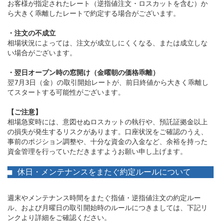
お客様が指定されたレート（逆指値注文・ロスカットを含む）か
ら大きく乖離したレートで約定する場合がございます。

・注文の不成立
相場状況によっては、注文が成立しにくくなる、または成立しな
い場合がございます。

・翌日オープン時の窓開け（金曜朝の価格乖離）
翌7月3日（金）の取引開始レートが、前日終値から大きく乖離し
てスタートする可能性がございます。

【ご注意】
相場急変時には、意図せぬロスカットの執行や、預託証拠金以上
の損失が発生するリスクがあります。口座状況をご確認のうえ、
事前のポジション調整や、十分な資金の入金など、余裕を持った
資金管理を行っていただきますようお願い申し上げます。

■ 休日・メンテナンスをまたぐ約定ルールについて
週末やメンテナンス時間をまたぐ指値・逆指値注文の約定ルー
ル、および月曜日の取引開始時のルールにつきましては、下記リ
ンクより詳細をご確認ください。
