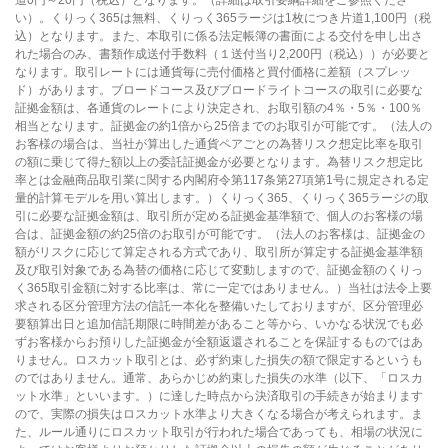
い）。くりっく365は無料、くりっく365ラージは1枚につき片道1,100円（税
込）となります。また、本取引に係る法定帳簿の書面による交付を申し出さ
れた場合のみ、書類作成送付手数料（１送付当り2,200円（税込））が必要と
なります。取引レートには通貨毎に売付価格と買付価格に差額（スプレッ
ド）があります。ブロードコース及びブロードライトコースの取引に必要な
証拠金額は、各通貨のレートにより決定され、お取引額の4％・5％・100％
相当となります。証拠金の約1倍から25倍までのお取引が可能です。（法人の
お客様の場合は、当社が算出した通貨ペアごとの為替リスク想定比率を取引
の額に乗じて得た額以上の委託証拠金が必要となります。為替リスク想定比
率とは金融商品取引業に関する内閣府令第117条第27項第1号に規定される定
量的計算モデルを用い算出します。）くりっく365、くりっく365ラージの取
引に必要な証拠金額は、取引所が定める証拠金基準額で、個人のお客様の場
合は、証拠金額の約25倍のお取引が可能です。（法人のお客様は、証拠金の
額がリスクに応じて算定される方式であり、取引所が算定する証拠金基準額
及び取引対象である為替の価格に応じて変動しますので、証拠金額のくりっ
く365取引金額に対する比率は、常に一定ではありません。）当社は法令上要
求される区分管理方法の信託一本化を整備いたしておりますが、区分管理必
要額算出日と追加信託期限に時間差があること等から、いかなる状況でも必
ずお客様からお預りした証拠金が全額返還されることを保証するものではあ
りません。ロスカット取引とは、必ず約束した損失の額で限定するというも
のではありません。通常、あらかじめ約束した損失の水準（以下、「ロスカ
ット水準」といいます。）に達した時点から決済取引の手続きが始まります
ので、実際の損失はロスカット水準より大きくなる場合が考えられます。ま
た、ルール通りにロスカット取引が行われた場合であっても、相場の状況に