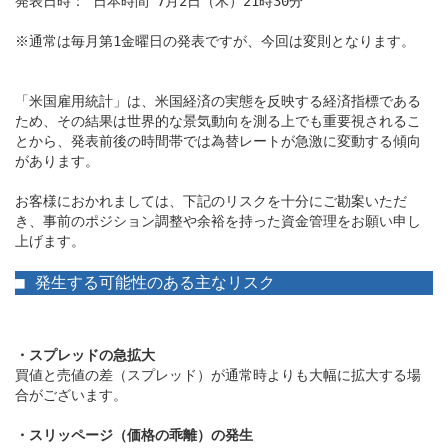
発表日時： 日本時間 7月2日（木）21時30分

※通常は毎月第1金曜日の発表ですが、今回は変則となります。

「米国雇用統計」は、米国経済の実態を反映する経済指標である
ため、その結果は世界的な景気動向を測る上でも重要視されるこ
とから、発表前後の時間帯では為替レートが急激に変動する傾向
があります。

お客様におかれましては、下記のリスクを十分にご勘案いただ
き、事前のポジション調整や余裕を持った資金管理をお願い申し
上げます。

■ 発生する可能性のある主なリスク
・スプレッドの急拡大
買値と売値の差（スプレッド）が通常時よりも大幅に拡大する場
合がございます。

・スリッページ（価格の乖離）の発生