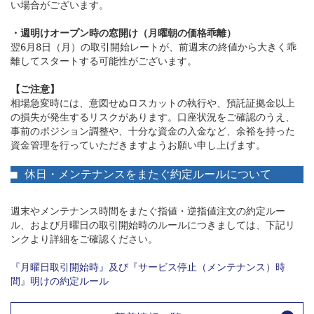
い場合がございます。

・週明けオープン時の窓開け（月曜朝の価格乖離）
翌6月8日（月）の取引開始レートが、前週末の終値から大きく乖
離してスタートする可能性がございます。

【ご注意】
相場急変時には、意図せぬロスカットの執行や、預託証拠金以上
の損失が発生するリスクがあります。口座状況をご確認のうえ、
事前のポジション調整や、十分な資金の入金など、余裕を持った
資金管理を行っていただきますようお願い申し上げます。

■ 休日・メンテナンスをまたぐ約定ルールについて
週末やメンテナンス時間をまたぐ指値・逆指値注文の約定ルー
ル、および月曜日の取引開始時のルールにつきましては、下記リ
ンクより詳細をご確認ください。

『月曜日取引開始時』及び『サービス停止（メンテナンス）時
間』明けの約定ルール