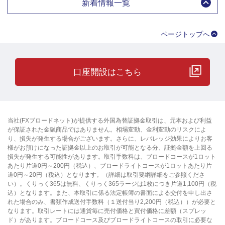
新着情報一覧
ページトップへ
口座開設はこちら
当社(FXブロードネット)が提供する外国為替証拠金取引は、元本および利益
が保証された金融商品ではありません。相場変動、金利変動のリスクによ
り、損失が発生する場合がございます。さらに、レバレッジ効果によりお客
様がお預けになった証拠金以上のお取引が可能となる分、証拠金額を上回る
損失が発生する可能性があります。取引手数料は、ブロードコースが1ロット
あたり片道0円～200円（税込）、ブロードライトコースが1ロットあたり片
道0円～20円（税込）となります。（詳細は取引要綱詳細をご参照くださ
い）。くりっく365は無料、くりっく365ラージは1枚につき片道1,100円（税
込）となります。また、本取引に係る法定帳簿の書面による交付を申し出さ
れた場合のみ、書類作成送付手数料（１送付当り2,200円（税込））が必要と
なります。取引レートには通貨毎に売付価格と買付価格に差額（スプレッ
ド）があります。ブロードコース及びブロードライトコースの取引に必要な