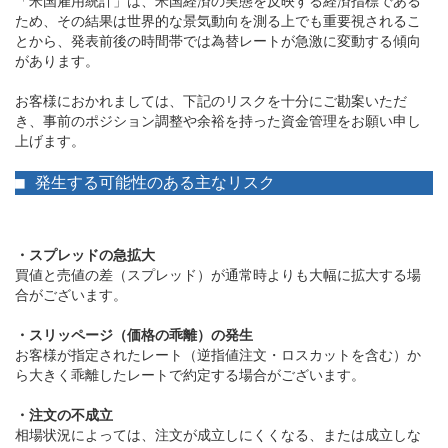
「米国雇用統計」は、米国経済の実態を反映する経済指標である
ため、その結果は世界的な景気動向を測る上でも重要視されるこ
とから、発表前後の時間帯では為替レートが急激に変動する傾向
があります。

お客様におかれましては、下記のリスクを十分にご勘案いただ
き、事前のポジション調整や余裕を持った資金管理をお願い申し
上げます。

■ 発生する可能性のある主なリスク
・スプレッドの急拡大
買値と売値の差（スプレッド）が通常時よりも大幅に拡大する場
合がございます。

・スリッページ（価格の乖離）の発生
お客様が指定されたレート（逆指値注文・ロスカットを含む）か
ら大きく乖離したレートで約定する場合がございます。

・注文の不成立
相場状況によっては、注文が成立しにくくなる、または成立しな