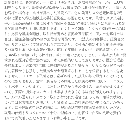
証拠金額は、各通貨のレートにより決定され、お取引額の4％・5％・100％
相当となります。証拠金の約1倍から25倍までのお取引が可能です。（法人の
お客様の場合は、当社が算出した通貨ペアごとの為替リスク想定比率を取引
の額に乗じて得た額以上の委託証拠金が必要となります。為替リスク想定比
率とは金融商品取引業に関する内閣府令第117条第27項第1号に規定される定
量的計算モデルを用い算出します。）くりっく365、くりっく365ラージの取
引に必要な証拠金額は、取引所が定める証拠金基準額で、個人のお客様の場
合は、証拠金額の約25倍のお取引が可能です。（法人のお客様は、証拠金の
額がリスクに応じて算定される方式であり、取引所が算定する証拠金基準額
及び取引対象である為替の価格に応じて変動しますので、証拠金額のくりっ
く365取引金額に対する比率は、常に一定ではありません。）当社は法令上要
求される区分管理方法の信託一本化を整備いたしておりますが、区分管理必
要額算出日と追加信託期限に時間差があること等から、いかなる状況でも必
ずお客様からお預りした証拠金が全額返還されることを保証するものではあ
りません。ロスカット取引とは、必ず約束した損失の額で限定するというも
のではありません。通常、あらかじめ約束した損失の水準（以下、「ロスカ
ット水準」といいます。）に達した時点から決済取引の手続きが始まります
ので、実際の損失はロスカット水準より大きくなる場合が考えられます。ま
た、ルール通りにロスカット取引が行われた場合であっても、相場の状況に
よってはお客様よりお預かりした証拠金以上の損失の額が生じることがあり
ます。口座開設の申込みの際には、契約締結前交付書面等を熟読いただき、
取引の仕組やリスクについて十分ご理解の上、お客様ご自身の判断と責任に
おいてお取引いただきますようお願い申し上げます。