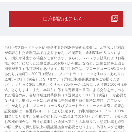
口座開設はこちら
当社(FXブロードネット)が提供する外国為替証拠金取引は、元本および利益
が保証された金融商品ではありません。相場変動、金利変動のリスクによ
り、損失が発生する場合がございます。さらに、レバレッジ効果によりお客
様がお預けになった証拠金以上のお取引が可能となる分、証拠金額を上回る
損失が発生する可能性があります。取引手数料は、ブロードコースが1ロット
あたり片道0円～200円（税込）、ブロードライトコースが1ロットあたり片
道0円～20円（税込）となります。（詳細は取引要綱詳細をご参照くださ
い）。くりっく365は無料、くりっく365ラージは1枚につき片道1,100円（税
込）となります。また、本取引に係る法定帳簿の書面による交付を申し出さ
れた場合のみ、書類作成送付手数料（１送付当り2,200円（税込））が必要と
なります。取引レートには通貨毎に売付価格と買付価格に差額（スプレッ
ド）があります。ブロードコース及びブロードライトコースの取引に必要な
証拠金額は、各通貨のレートにより決定され、お取引額の4％・5％・100％
相当となります。証拠金の約1倍から25倍までのお取引が可能です。（法人の
お客様の場合は、当社が算出した通貨ペアごとの為替リスク想定比率を取引
の額に乗じて得た額以上の委託証拠金が必要となります。為替リスク想定比