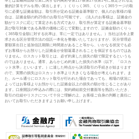
率とは金融商品取引業に関する内閣府令第117条第27項第1号に規定される定
量的計算モデルを用い算出します。）くりっく365、くりっく365ラージの取
引に必要な証拠金額は、取引所が定める証拠金基準額で、個人のお客様の場
合は、証拠金額の約25倍のお取引が可能です。（法人のお客様は、証拠金の
額がリスクに応じて算定される方式であり、取引所が算定する証拠金基準額
及び取引対象である為替の価格に応じて変動しますので、証拠金額のくりっ
く365取引金額に対する比率は、常に一定ではありません。）当社は法令上要
求される区分管理方法の信託一本化を整備いたしておりますが、区分管理必
要額算出日と追加信託期限に時間差があること等から、いかなる状況でも必
ずお客様からお預りした証拠金が全額返還されることを保証するものではあ
りません。ロスカット取引とは、必ず約束した損失の額で限定するというも
のではありません。通常、あらかじめ約束した損失の水準（以下、「ロスカ
ット水準」といいます。）に達した時点から決済取引の手続きが始まります
ので、実際の損失はロスカット水準より大きくなる場合が考えられます。ま
た、ルール通りにロスカット取引が行われた場合であっても、相場の状況に
よってはお客様よりお預かりした証拠金以上の損失の額が生じることがあり
ます。口座開設の申込みの際には、契約締結前交付書面等を熟読いただき、
取引の仕組やリスクについて十分ご理解の上、お客様ご自身の判断と責任に
おいてお取引いただきますようお願い申し上げます。