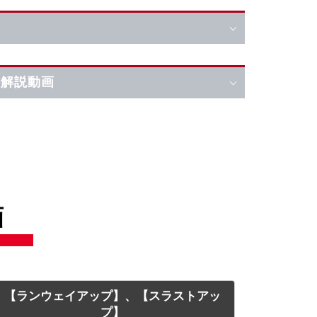
の解説動画
画
【ランウェイアップ】、【スラストアッ
プ】