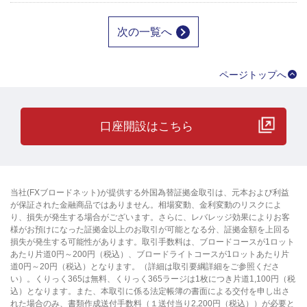
次の一覧へ
ページトップへ
口座開設はこちら
当社(FXブロードネット)が提供する外国為替証拠金取引は、元本および利益
が保証された金融商品ではありません。相場変動、金利変動のリスクによ
り、損失が発生する場合がございます。さらに、レバレッジ効果によりお客
様がお預けになった証拠金以上のお取引が可能となる分、証拠金額を上回る
損失が発生する可能性があります。取引手数料は、ブロードコースが1ロット
あたり片道0円～200円（税込）、ブロードライトコースが1ロットあたり片
道0円～20円（税込）となります。（詳細は取引要綱詳細をご参照くださ
い）。くりっく365は無料、くりっく365ラージは1枚につき片道1,100円（税
込）となります。また、本取引に係る法定帳簿の書面による交付を申し出さ
れた場合のみ、書類作成送付手数料（１送付当り2,200円（税込））が必要と