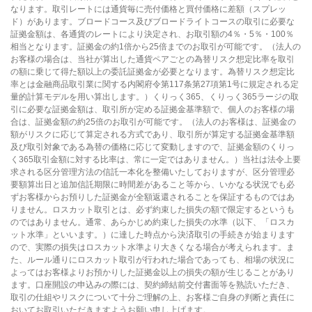
なります。取引レートには通貨毎に売付価格と買付価格に差額（スプレッ
ド）があります。ブロードコース及びブロードライトコースの取引に必要な
証拠金額は、各通貨のレートにより決定され、お取引額の4％・5％・100％
相当となります。証拠金の約1倍から25倍までのお取引が可能です。（法人の
お客様の場合は、当社が算出した通貨ペアごとの為替リスク想定比率を取引
の額に乗じて得た額以上の委託証拠金が必要となります。為替リスク想定比
率とは金融商品取引業に関する内閣府令第117条第27項第1号に規定される定
量的計算モデルを用い算出します。）くりっく365、くりっく365ラージの取
引に必要な証拠金額は、取引所が定める証拠金基準額で、個人のお客様の場
合は、証拠金額の約25倍のお取引が可能です。（法人のお客様は、証拠金の
額がリスクに応じて算定される方式であり、取引所が算定する証拠金基準額
及び取引対象である為替の価格に応じて変動しますので、証拠金額のくりっ
く365取引金額に対する比率は、常に一定ではありません。）当社は法令上要
求される区分管理方法の信託一本化を整備いたしておりますが、区分管理必
要額算出日と追加信託期限に時間差があること等から、いかなる状況でも必
ずお客様からお預りした証拠金が全額返還されることを保証するものではあ
りません。ロスカット取引とは、必ず約束した損失の額で限定するというも
のではありません。通常、あらかじめ約束した損失の水準（以下、「ロスカ
ット水準」といいます。）に達した時点から決済取引の手続きが始まります
ので、実際の損失はロスカット水準より大きくなる場合が考えられます。ま
た、ルール通りにロスカット取引が行われた場合であっても、相場の状況に
よってはお客様よりお預かりした証拠金以上の損失の額が生じることがあり
ます。口座開設の申込みの際には、契約締結前交付書面等を熟読いただき、
取引の仕組やリスクについて十分ご理解の上、お客様ご自身の判断と責任に
おいてお取引いただきますようお願い申し上げます。