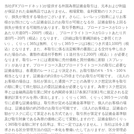
当社(FXブロードネット)が提供する外国為替証拠金取引は、元本および利益
が保証された金融商品ではありません。相場変動、金利変動のリスクによ
り、損失が発生する場合がございます。さらに、レバレッジ効果によりお客
様がお預けになった証拠金以上のお取引が可能となる分、証拠金額を上回る
損失が発生する可能性があります。取引手数料は、ブロードコースが1ロット
あたり片道0円～200円（税込）、ブロードライトコースが1ロットあたり片
道0円～20円（税込）となります。（詳細は取引要綱詳細をご参照くださ
い）。くりっく365は無料、くりっく365ラージは1枚につき片道1,100円（税
込）となります。また、本取引に係る法定帳簿の書面による交付を申し出さ
れた場合のみ、書類作成送付手数料（１送付当り2,200円（税込））が必要と
なります。取引レートには通貨毎に売付価格と買付価格に差額（スプレッ
ド）があります。ブロードコース及びブロードライトコースの取引に必要な
証拠金額は、各通貨のレートにより決定され、お取引額の4％・5％・100％
相当となります。証拠金の約1倍から25倍までのお取引が可能です。（法人の
お客様の場合は、当社が算出した通貨ペアごとの為替リスク想定比率を取引
の額に乗じて得た額以上の委託証拠金が必要となります。為替リスク想定比
率とは金融商品取引業に関する内閣府令第117条第27項第1号に規定される定
量的計算モデルを用い算出します。）くりっく365、くりっく365ラージの取
引に必要な証拠金額は、取引所が定める証拠金基準額で、個人のお客様の場
合は、証拠金額の約25倍のお取引が可能です。（法人のお客様は、証拠金の
額がリスクに応じて算定される方式であり、取引所が算定する証拠金基準額
及び取引対象である為替の価格に応じて変動しますので、証拠金額のくりっ
く365取引金額に対する比率は、常に一定ではありません。）当社は法令上要
求される区分管理方法の信託一本化を整備いたしておりますが、区分管理必