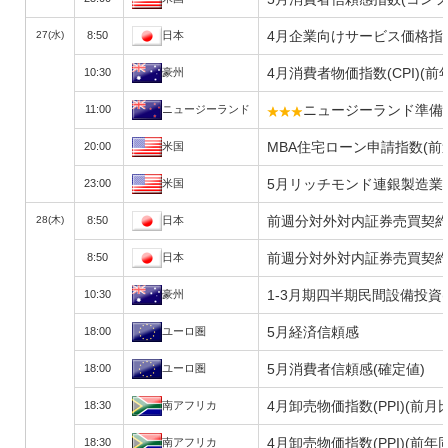
4月企業向けサービス価格指
27(水)
8:50
日本
4月消費者物価指数(CPI)(前
10:30
豪州
ニュージーランド準備銀
11:00
ニュージーランド
MBA住宅ローン申請指数(前
20:00
米国
5月リッチモンド連銀製造業
23:00
米国
前週分対外対内証券売買契約
28(木)
8:50
日本
前週分対外対内証券売買契約
8:50
日本
1-3月期四半期民間設備投資
10:30
豪州
5月経済信頼感
18:00
ユーロ圏
5月消費者信頼感(確定値)
18:00
ユーロ圏
4月卸売物価指数(PPI)(前月
18:30
南アフリカ
4月卸売物価指数(PPI)(前年
18:30
南アフリカ