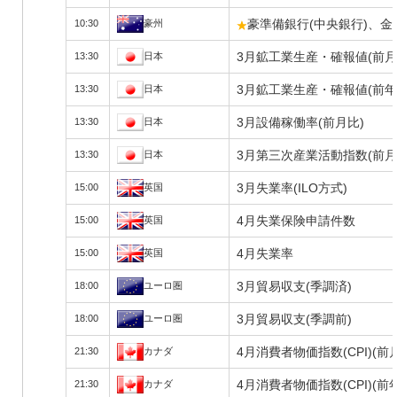
豪準備銀行(中央銀行)、
10:30
豪州
3月鉱工業生産・確報値(前月
13:30
日本
3月鉱工業生産・確報値(前年
13:30
日本
3月設備稼働率(前月比)
13:30
日本
3月第三次産業活動指数(前月
13:30
日本
3月失業率(ILO方式)
15:00
英国
4月失業保険申請件数
15:00
英国
4月失業率
15:00
英国
3月貿易収支(季調済)
18:00
ユーロ圏
3月貿易収支(季調前)
18:00
ユーロ圏
4月消費者物価指数(CPI)(前
21:30
カナダ
4月消費者物価指数(CPI)(前
21:30
カナダ