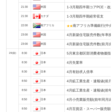
1-3月期四半期コアPCE・改
21:30
米国
1-3月期四半期経常収支
21:30
カナダ
南アフリカ準備銀行(中
22:00
南アフリカ
4月新築住宅販売件数(年率換
23:00
米国
4月新築住宅販売件数(前月比
23:00
米国
5月東京都区部消費者物価指数
29(金)
8:30
日本
4月失業率
8:30
日本
4月有効求人倍率
8:30
日本
4月鉱工業生産・速報値(前月
8:50
日本
4月鉱工業生産・速報値(前年
8:50
日本
4月小売業販売額(前年同月比
8:50
日本
4月百貨店・スーパー販売額(
8:50
日本