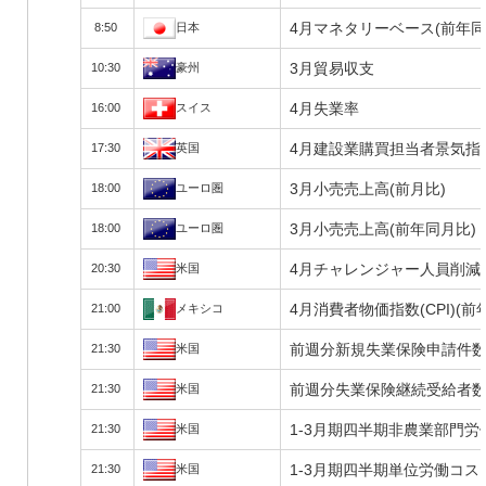
4月マネタリーベース(前年同
8:50
日本
3月貿易収支
10:30
豪州
4月失業率
16:00
スイス
4月建設業購買担当者景気指数(
17:30
英国
3月小売売上高(前月比)
18:00
ユーロ圏
3月小売売上高(前年同月比)
18:00
ユーロ圏
4月チャレンジャー人員削減
20:30
米国
4月消費者物価指数(CPI)(前
21:00
メキシコ
前週分新規失業保険申請件
21:30
米国
前週分失業保険継続受給者
21:30
米国
1-3月期四半期非農業部門労
21:30
米国
1-3月期四半期単位労働コス
21:30
米国