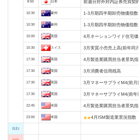
前週分対外対内証券売買契約
8:50
日本
1-3月期四半期卸売物価指数(P
10:30
豪州
1-3月期四半期卸売物価指数(P
10:30
豪州
4月ネーションワイド住宅価
15:00
英国
3月実質小売売上高(前年同月
15:30
スイス
4月製造業購買担当者景気指数
17:30
英国
3月消費者信用残高
17:30
英国
3月マネーサプライM4(前月
17:30
英国
3月マネーサプライM4(前年
17:30
英国
4月製造業購買担当者景気指数
22:45
米国
4月ISM製造業景況指数
23:00
米国
2(土)
3(日)