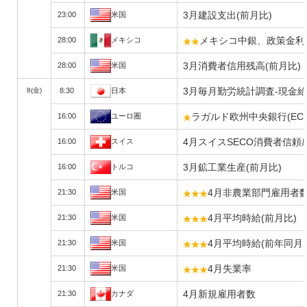
3月建設支出(前月比)
23:00
米国
メキシコ中銀、政策金
28:00
メキシコ
3月消費者信用残高(前月比)
28:00
米国
3月毎月勤労統計調査-現金給
8(金)
8:30
日本
ラガルド欧州中央銀行(EC
16:00
ユーロ圏
4月スイスSECO消費者信頼
16:00
スイス
3月鉱工業生産(前月比)
16:00
トルコ
4月非農業部門雇用者数
21:30
米国
4月平均時給(前月比)
21:30
米国
4月平均時給(前年同月
21:30
米国
4月失業率
21:30
米国
4月新規雇用者数
21:30
カナダ