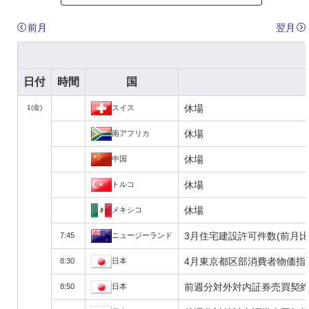
前月
翌月
日付
時間
国
休場
1(金)
スイス
休場
南アフリカ
休場
中国
休場
トルコ
休場
メキシコ
3月住宅建設許可件数(前月比
7:45
ニュージーランド
4月東京都区部消費者物価指数
8:30
日本
前週分対外対内証券売買契約
8:50
日本