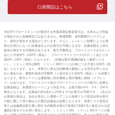
口座開設はこちら
当社(FXブロードネット)が提供する外国為替証拠金取引は、元本および利益
が保証された金融商品ではありません。相場変動、金利変動のリスクによ
り、損失が発生する場合がございます。さらに、レバレッジ効果によりお客
様がお預けになった証拠金以上のお取引が可能となる分、証拠金額を上回る
損失が発生する可能性があります。取引手数料は、ブロードコースが1ロット
あたり片道0円～200円（税込）、ブロードライトコースが1ロットあたり片
道0円～20円（税込）となります。（詳細は取引要綱詳細をご参照くださ
い）。くりっく365は無料、くりっく365ラージは1枚につき片道1,100円（税
込）となります。また、本取引に係る法定帳簿の書面による交付を申し出さ
れた場合のみ、書類作成送付手数料（１送付当り2,200円（税込））が必要と
なります。取引レートには通貨毎に売付価格と買付価格に差額（スプレッ
ド）があります。ブロードコース及びブロードライトコースの取引に必要な
証拠金額は、各通貨のレートにより決定され、お取引額の4％・5％・100％
相当となります。証拠金の約1倍から25倍までのお取引が可能です。（法人の
お客様の場合は、当社が算出した通貨ペアごとの為替リスク想定比率を取引
の額に乗じて得た額以上の委託証拠金が必要となります。為替リスク想定比
率とは金融商品取引業に関する内閣府令第117条第27項第1号に規定される定
量的計算モデルを用い算出します。）くりっく365、くりっく365ラージの取
引に必要な証拠金額は、取引所が定める証拠金基準額で、個人のお客様の場