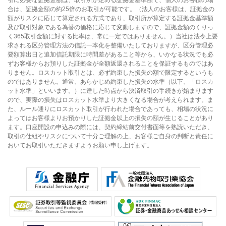
合は、証拠金額の約25倍のお取引が可能です。（法人のお客様は、証拠金の
額がリスクに応じて算定される方式であり、取引所が算定する証拠金基準額
及び取引対象である為替の価格に応じて変動しますので、証拠金額のくりっ
く365取引金額に対する比率は、常に一定ではありません。）当社は法令上要
求される区分管理方法の信託一本化を整備いたしておりますが、区分管理必
要額算出日と追加信託期限に時間差があること等から、いかなる状況でも必
ずお客様からお預りした証拠金が全額返還されることを保証するものではあ
りません。ロスカット取引とは、必ず約束した損失の額で限定するというも
のではありません。通常、あらかじめ約束した損失の水準（以下、「ロスカ
ット水準」といいます。）に達した時点から決済取引の手続きが始まります
ので、実際の損失はロスカット水準より大きくなる場合が考えられます。ま
た、ルール通りにロスカット取引が行われた場合であっても、相場の状況に
よってはお客様よりお預かりした証拠金以上の損失の額が生じることがあり
ます。口座開設の申込みの際には、契約締結前交付書面等を熟読いただき、
取引の仕組やリスクについて十分ご理解の上、お客様ご自身の判断と責任に
おいてお取引いただきますようお願い申し上げます。