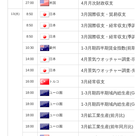
4月月次財政収支
27:00
米国
3月国際収支・貿易収支
13(水)
8:50
日本
3月国際収支・経常収支(季調
8:50
日本
3月国際収支・経常収支(季調
8:50
日本
1-3月期四半期賃金指数(前期
10:30
豪州
4月景気ウオッチャー調査-現
14:00
日本
4月景気ウオッチャー調査-先
14:00
日本
3月経常収支
16:00
トルコ
1-3月期四半期域内総生産(G
18:00
ユーロ圏
1-3月期四半期域内総生産(G
18:00
ユーロ圏
3月鉱工業生産(前月比)
18:00
ユーロ圏
3月鉱工業生産(前年同月比)
18:00
ユーロ圏