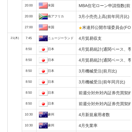
MBA住宅ローン申請指数(前
20:00
米国
3月小売売上高(前年同月比)
20:00
南アフリカ
米連邦公開市場委員会(FO
27:00
米国
4月貿易収支
21(木)
7:45
ニュージーランド
4月貿易統計(通関ベース、季
8:50
日本
4月貿易統計(通関ベース、季
8:50
日本
3月機械受注(前月比)
8:50
日本
3月機械受注(前年同月比)
8:50
日本
前週分対外対内証券売買契約
8:50
日本
前週分対外対内証券売買契約
8:50
日本
4月新規雇用者数
10:30
豪州
4月失業率
10:30
豪州