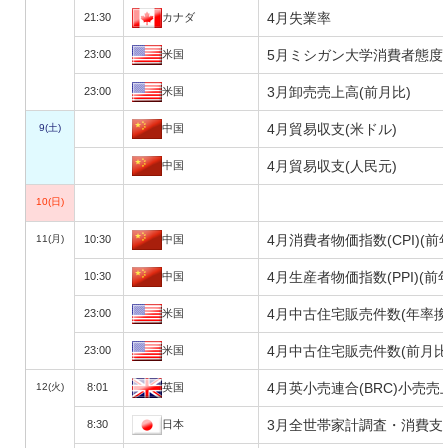
4月失業率
21:30
カナダ
5月ミシガン大学消費者態度
23:00
米国
3月卸売売上高(前月比)
23:00
米国
4月貿易収支(米ドル)
9(土)
中国
4月貿易収支(人民元)
中国
10(日)
4月消費者物価指数(CPI)(前
11(月)
10:30
中国
4月生産者物価指数(PPI)(前
10:30
中国
4月中古住宅販売件数(年率換
23:00
米国
4月中古住宅販売件数(前月比
23:00
米国
4月英小売連合(BRC)小売売
12(火)
8:01
英国
3月全世帯家計調査・消費支
8:30
日本