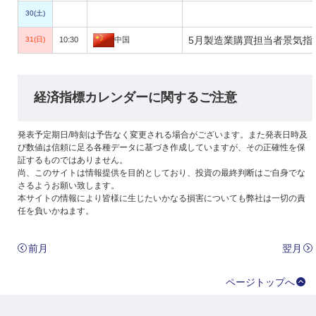
30(土)
5月製造業購買担当者景気指数(
31(日)
10:30
中国
経済指標カレンダーに関するご注意
発表予定期日/時刻は予告なく変更される場合がございます。また発表日時及
び数値は信頼に足る各種データに基づき作成していますが、その正確性を保
証するものではありません。
尚、このサイトは情報提供を目的としており、投資の最終判断はご自身でな
さるようお願い致します。
本サイトの情報により皆様に生じたいかなる損害についても弊社は一切の責
任を負いかねます。
前月
翌月
ページトップへ