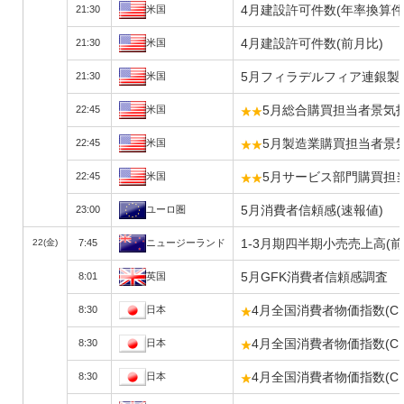
4月建設許可件数(年率換算件
21:30
米国
4月建設許可件数(前月比)
21:30
米国
5月フィラデルフィア連銀製
21:30
米国
5月総合購買担当者景気指
22:45
米国
5月製造業購買担当者景気
22:45
米国
5月サービス部門購買担当
22:45
米国
5月消費者信頼感(速報値)
23:00
ユーロ圏
1-3月期四半期小売売上高(前
22(金)
7:45
ニュージーランド
5月GFK消費者信頼感調査
8:01
英国
4月全国消費者物価指数(CP
8:30
日本
4月全国消費者物価指数(C
8:30
日本
4月全国消費者物価指数(C
8:30
日本