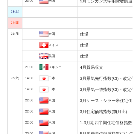
5月ミシガン大学消費者態度
23:00
米国
23(土)
24(日)
休場
25(月)
米国
休場
スイス
休場
英国
4月貿易収支
21:00
メキシコ
3月景気先行指数(CI)・改定
26(火)
14:00
日本
3月景気一致指数(CI)・改定
14:00
日本
3月ケース・シラー米住宅価
22:00
米国
3月住宅価格指数(前月比)
22:00
米国
1-3月期四半期住宅価格指数
22:00
米国
5月消費者信頼感指数(コン
23:00
米国