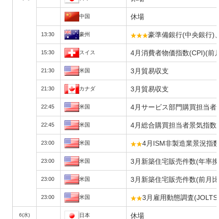
休場
中国
豪準備銀行(中央銀行
13:30
豪州
4月消費者物価指数(CPI)(前
15:30
スイス
3月貿易収支
21:30
米国
3月貿易収支
21:30
カナダ
4月サービス部門購買担当者景
22:45
米国
4月総合購買担当者景気指数(
22:45
米国
4月ISM非製造業景況指数
23:00
米国
3月新築住宅販売件数(年率換
23:00
米国
3月新築住宅販売件数(前月比
23:00
米国
3月雇用動態調査(JOLT
23:00
米国
休場
6(水)
日本