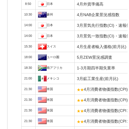
4月外貨準備高
8:50
日本
4月NAB企業景況感指数
10:30
豪州
3月景気先行指数(CI)・速報
14:00
日本
3月景気一致指数(CI)・速報
14:00
日本
4月生産者輸入価格(前月比)
15:30
スイス
5月ZEW景況感調査
18:00
ユーロ圏
1-3月期四半期失業率
18:30
南アフリカ
3月鉱工業生産(前月比)
21:00
メキシコ
4月消費者物価指数(CPI)
21:30
米国
4月消費者物価指数(CPI
21:30
米国
4月消費者物価指数(CPI
21:30
米国
4月消費者物価指数(CPI
21:30
米国