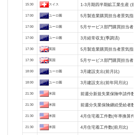
1-3月期四半期鉱工業生産 (
15:30
スイス
5月製造業購買担当者景気指数
17:00
ユーロ圏
5月サービス部門購買担当者景
17:00
ユーロ圏
3月経常収支(季調済)
17:00
ユーロ圏
5月製造業購買担当者景気指数
17:30
英国
5月サービス部門購買担当者景
17:30
英国
3月建設支出(前月比)
18:00
ユーロ圏
3月建設支出(前年同月比)
18:00
ユーロ圏
前週分新規失業保険申請件
21:30
米国
前週分失業保険継続受給者
21:30
米国
4月住宅着工件数(年率換算件
21:30
米国
4月住宅着工件数(前月比)
21:30
米国