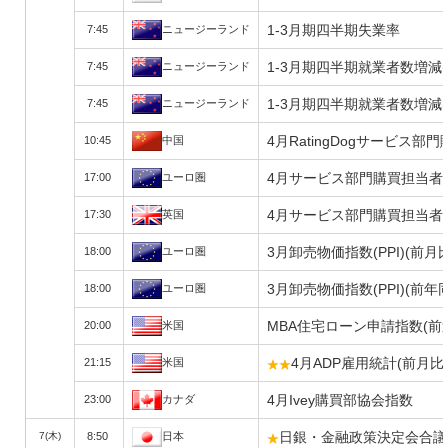
1-3月期四半期失業率
7:45
ニュージーランド
1-3月期四半期就業者数増減
7:45
ニュージーランド
1-3月期四半期就業者数増減
7:45
ニュージーランド
4月RatingDogサービス部
10:45
中国
4月サービス部門購買担当者景
17:00
ユーロ圏
4月サービス部門購買担当者景
17:30
英国
3月卸売物価指数(PPI)(前月
18:00
ユーロ圏
3月卸売物価指数(PPI)(前年
18:00
ユーロ圏
MBA住宅ローン申請指数(前
20:00
米国
4月ADP雇用統計(前月比
21:15
米国
4月Ivey購買部協会指数
23:00
カナダ
日銀・金融政策決定会合
7(木)
8:50
日本