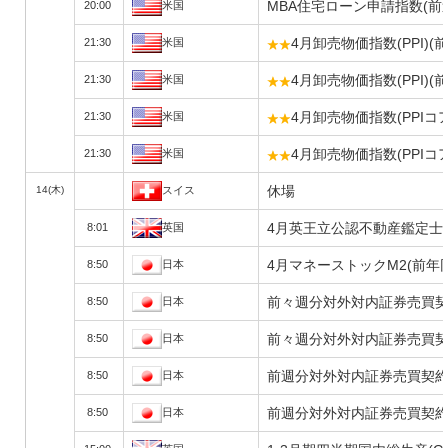
MBA住宅ローン申請指数(前
20:00
米国
4月卸売物価指数(PPI)(
21:30
米国
4月卸売物価指数(PPI)(
21:30
米国
4月卸売物価指数(PPI
21:30
米国
4月卸売物価指数(PPI
21:30
米国
休場
14(木)
スイス
4月英王立公認不動産鑑定士協
8:01
英国
4月マネーストックM2(前年
8:50
日本
前々週分対外対内証券売買契
8:50
日本
前々週分対外対内証券売買契
8:50
日本
前週分対外対内証券売買契約
8:50
日本
前週分対外対内証券売買契約
8:50
日本