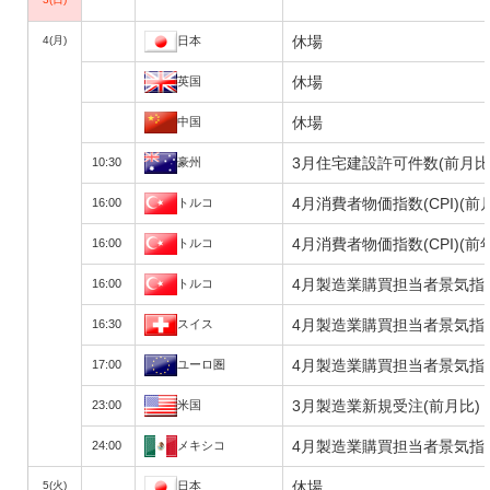
休場
4(月)
日本
休場
英国
休場
中国
3月住宅建設許可件数(前月比
10:30
豪州
4月消費者物価指数(CPI)(前
16:00
トルコ
4月消費者物価指数(CPI)(前
16:00
トルコ
4月製造業購買担当者景気指数(
16:00
トルコ
4月製造業購買担当者景気指数(
16:30
スイス
4月製造業購買担当者景気指数
17:00
ユーロ圏
3月製造業新規受注(前月比)
23:00
米国
4月製造業購買担当者景気指数(
24:00
メキシコ
休場
5(火)
日本