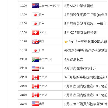
5月ANZ企業信頼感
10:00
ニュージーランド
4月新設住宅着工戸数(前年同
14:00
日本
5月消費者態度指数・一般世
14:00
日本
5月KOF景気先行指数
16:00
スイス
ベイリー英中銀(BOE)総
18:20
英国
外国為替平衡操作の実施状況
19:00
日本
4月貿易収支
21:00
南アフリカ
4月卸売在庫(前月比)
21:30
米国
1-3月期四半期国内総生産(G
21:30
カナダ
3月月次国内総生産(GDP)(
21:30
カナダ
3月月次国内総生産(GDP)(
21:30
カナダ
5月シカゴ購買部協会景気指
22:45
米国