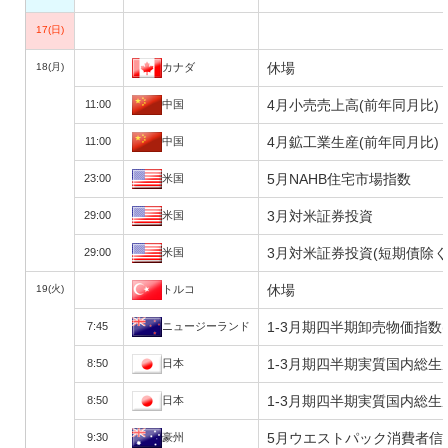
17(日)
休場
18(月)
カナダ
4月小売売上高(前年同月比)
11:00
中国
4月鉱工業生産(前年同月比)
11:00
中国
5月NAHB住宅市場指数
23:00
米国
3月対米証券投資
29:00
米国
3月対米証券投資(短期債除く
29:00
米国
休場
19(火)
トルコ
1-3月期四半期卸売物価指数(P
7:45
ニュージーランド
1-3月期四半期実質国内総生産
8:50
日本
1-3月期四半期実質国内総生産
8:50
日本
5月ウエストパック消費者信
9:30
豪州