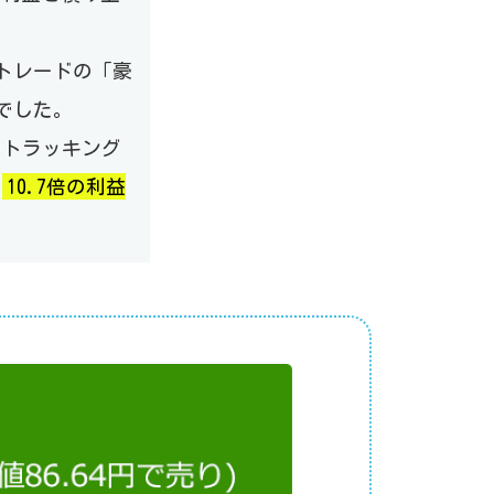
グトレードの「豪
円でした。
が、トラッキング
の
10.7倍の利益
Next