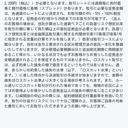
2,200円（税込））が必要となります。取引レートには通貨毎に売付価
格と買付価格に差額（スプレッド）があります。取引に必要な証拠金額
は、各通貨のレートにより決定され、お取引額の4％・5％・100％相当
となります。証拠金の約1倍から25倍までのお取引が可能です。（法人
のお客様の場合は、当社が算出した通貨ペアごとの為替リスク想定比率
を取引の額に乗じて得た額以上の委託証拠金が必要となります。為替リ
スク想定比率とは金融商品取引業に関する内閣府令第117条第27項第1号
に規定される定量的計算モデルを指します。）倍率は取引コースにより
異なります。当社は法令上要求される区分管理方法の信託一本化を整備
いたしておりますが、区分管理必要額算出日と追加信託期限に時間差が
あること等から、いかなる状況でも必ずお客様からお預りした証拠金が
全額返還されることを保証するものではありません。ロスカット取引と
は、必ず約束した損失の額で限定するというものではありません。通
常、あらかじめ約束した損失の水準（以下、「ロスカット水準」といい
ます。）に達した時点から決済取引の手続きが始まりますので、実際の
損失はロスカット水準より大きくなる場合が考えられます。また、ルー
ル通りにロスカット取引が行われた場合であっても、相場の状況によっ
てはお客様よりお預かりした証拠金以上の損失の額が生じることがあり
ます。口座開設の申込みの際には、契約締結前交付書面等を熟読いただ
き、取引の仕組やリスクについて十分ご理解の上、お客様ご自身の判断
と責任においてお取引いただきますようお願い申し上げます。