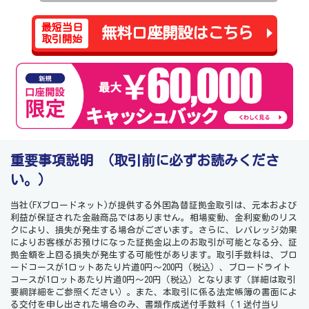
最短当日
無料口座開設はこちら
取引開始
重要事項説明
（取引前に必ずお読みくださ
い。）
当社(FXブロードネット)が提供する外国為替証拠金取引は、元本および
利益が保証された金融商品ではありません。相場変動、金利変動のリス
クにより、損失が発生する場合がございます。さらに、レバレッジ効果
によりお客様がお預けになった証拠金以上のお取引が可能となる分、証
拠金額を上回る損失が発生する可能性があります。取引手数料は、ブロ
ードコースが1ロットあたり片道0円～200円（税込）、ブロードライト
コースが1ロットあたり片道0円～20円（税込）となります（詳細は取引
要綱詳細をご参照ください）。また、本取引に係る法定帳簿の書面によ
る交付を申し出された場合のみ、書類作成送付手数料（１送付当り