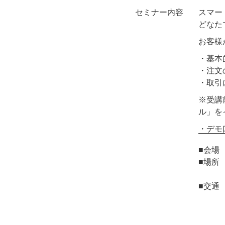
セミナー内容
スマー
どなた
お客様
・基本
・注文
・取引
※受講
ル」を
・デモ
■会場
■場所 
パシ
■交通
ＪＲ
東京メ
東京メ