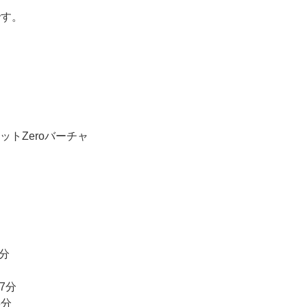
です。
トZeroバーチャ
分
7分
分