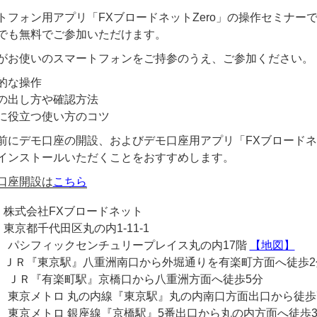
トフォン用アプリ「FXブロードネットZero」の操作セミナー
でも無料でご参加いただけます。
がお使いのスマートフォンをご持参のうえ、ご参加ください。
的な操作
の出し方や確認方法
に役立つ使い方のコツ
前にデモ口座の開設、およびデモ口座用アプリ「FXブロードネッ
インストールいただくことをおすすめします。
口座開設は
こちら
 株式会社FXブロードネット
東京都千代田区丸の内1-11-1
フィックセンチュリープレイス丸の内17階
【地図】
 ＪＲ『東京駅』八重洲南口から外堀通りを有楽町方面へ徒歩2
『有楽町駅』京橋口から八重洲方面へ徒歩5分
トロ 丸の内線『東京駅』丸の内南口方面出口から徒歩
トロ 銀座線『京橋駅』5番出口から丸の内方面へ徒歩3