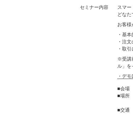
セミナー内容
スマー
どなた
お客様
・基本
・注文
・取引
※受講
ル」を
・デモ
■会場
■場所 
パシ
■交通
ＪＲ
東京メ
東京メ