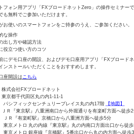
トフォン用アプリ「FXブロードネットZero」の操作セミナー
でも無料でご参加いただけます。
がお使いのスマートフォンをご持参のうえ、ご参加ください。
的な操作
の出し方や確認方法
に役立つ使い方のコツ
前にデモ口座の開設、およびデモ口座用アプリ「FXブロードネッ
インストールいただくことをおすすめします。
口座開設は
こちら
 株式会社FXブロードネット
東京都千代田区丸の内1-11-1
フィックセンチュリープレイス丸の内17階
【地図】
 ＪＲ『東京駅』八重洲南口から外堀通りを有楽町方面へ徒歩2
『有楽町駅』京橋口から八重洲方面へ徒歩5分
トロ 丸の内線『東京駅』丸の内南口方面出口から徒歩
トロ 銀座線『京橋駅』5番出口から丸の内方面へ徒歩3