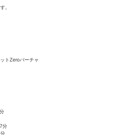
です。
トZeroバーチャ
分
7分
分